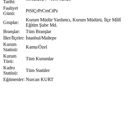
Tarihi
:
Faaliyet
Pt
Sl
Çr
Pr
Cm
Ct
Pz
Günü
:
Kurum Müdür Yardımcı, Kurum Müdürü, İlçe Mi̇llî
Gruplar
:
Eği̇ti̇m Şube Md.
Branşlar
:
Tüm Branşlar
İller/İlçeler
:
İstanbul/Maltepe
Kurum
Kamu/Özel
Statüsü
:
Kurum
Tüm Kurumlar
Türü
:
Kadro
Tüm Statüler
Statüsü
:
Eğitmenler
:
Nurcan KURT