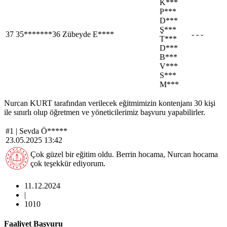
K***
P***
D***
Ş***
37
35*******36
Zübeyde E****
- - -
T***
D***
B***
V***
S***
M***
Nurcan KURT tarafından verilecek eğitmimizin kontenjanı 30 kişi
ile sınırlı olup öğretmen ve yöneticilerimiz başvuru yapabilirler.
#1 |
Sevda Ö*****
23.05.2025 13:42
Çok güzel bir eğitim oldu. Berrin hocama, Nurcan hocama
çok teşekkür ediyorum.
11.12.2024
|
1010
Faaliyet Başvuru