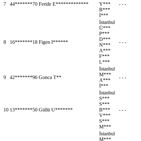
7
44*******70
Feride E*************
Y***
- - -
B***
İ***
İstanbul
Ü***
P***
D***
8
16*******18
Figen I******
- - -
N***
A***
F***
L***
İstanbul
M***
9
42*******96
Gonca T**
- - -
A***
İ***
İstanbul
S***
S***
10
13*******50
Güllü U*******
B***
- - -
V***
S***
M***
İstanbul
M***