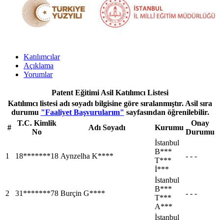
Katılımcılar
Açıklama
Yorumlar
Patent Eğitimi Asil Katılımcı Listesi
Katılımcı listesi adı soyadı bilgisine göre sıralanmıştır. Asil sıra
durumu
"Faaliyet Başvurularım"
sayfasından öğrenilebilir.
T.C. Kimlik
Onay
#
Adı Soyadı
Kurumu
No
Durumu
İstanbul
B***
1
18*******18
Aynzelha K****
- - -
T***
İ***
İstanbul
B***
2
31*******78
Burçin G****
- - -
T***
A***
İstanbul