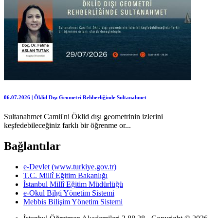
06.07.2026 | Öklid Dışı Geometri Rehberliğinde Sultanahmet
Sultanahmet Camii'ni Öklid dışı geometrinin izlerini
keşfedebileceğiniz farklı bir öğrenme or...
Bağlantılar
e-Devlet (www.turkiye.gov.tr)
T.C. Millî Eğitim Bakanlığı
İstanbul Millî Eğitim Müdürlüğü
e-Okul Bilgi Yönetim Sistemi
Mebbis Bilişim Yönetim Sistemi