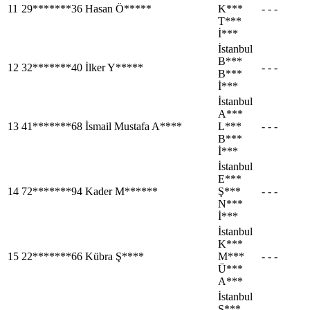
11
29*******36
Hasan Ö*****
K***
- - -
T***
İ***
İstanbul
B***
12
32*******40
İlker Y*****
- - -
B***
İ***
İstanbul
A***
13
41*******68
İsmail Mustafa A****
L***
- - -
B***
İ***
İstanbul
E***
14
72*******94
Kader M******
Ş***
- - -
N***
İ***
İstanbul
K***
15
22*******66
Kübra Ş****
M***
- - -
Ü***
A***
İstanbul
S***