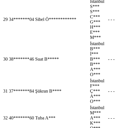
İstanbul
S***
S***
C***
29
34*******04
Sibel Ö************
- - -
G***
H***
E***
M***
İstanbul
B***
İ***
30
38*******46
Suat B*****
B***
- - -
B***
A***
O***
İstanbul
F***
31
37*******84
Şükran B****
Ç***
- - -
A***
O***
İstanbul
M***
32
40*******60
Tuba A***
A***
- - -
K***