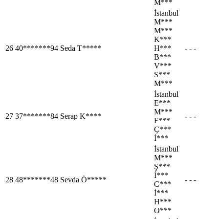
M***
İstanbul
M***
M***
K***
26
40*******94
Seda T*****
H***
- - -
B***
V***
S***
M***
İstanbul
E***
M***
27
37*******84
Serap K****
- - -
F***
Ç***
İ***
İstanbul
M***
Ş***
İ***
28
48*******48
Sevda Ö*****
- - -
C***
İ***
H***
O***