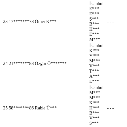
İstanbul
E***
E***
Ş***
23
17*******78
Ömer K***
- - -
B***
H***
E***
M***
İstanbul
K***
Y***
M***
24
21*******88
Özgür Ö*******
- - -
V***
T***
A***
L***
İstanbul
M***
M***
K***
25
58*******86
Rabia Ü***
H***
- - -
B***
V***
S***