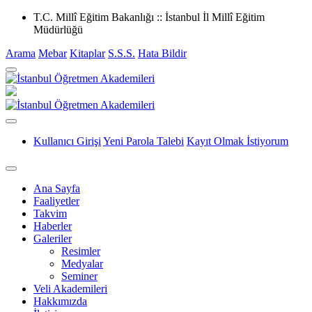
T.C. Millî Eğitim Bakanlığı :: İstanbul İl Millî Eğitim
Müdürlüğü
Arama
Mebar
Kitaplar
S.S.S.
Hata Bildir
Kullanıcı Girişi
Yeni Parola Talebi
Kayıt Olmak İstiyorum
Ana Sayfa
Faaliyetler
Takvim
Haberler
Galeriler
Resimler
Medyalar
Seminer
Veli Akademileri
Hakkımızda