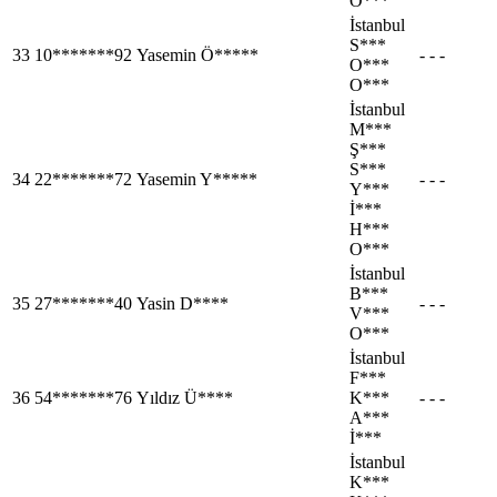
O***
İstanbul
S***
33
10*******92
Yasemin Ö*****
- - -
O***
O***
İstanbul
M***
Ş***
S***
34
22*******72
Yasemin Y*****
- - -
Y***
İ***
H***
O***
İstanbul
B***
35
27*******40
Yasin D****
- - -
V***
O***
İstanbul
F***
36
54*******76
Yıldız Ü****
K***
- - -
A***
İ***
İstanbul
K***