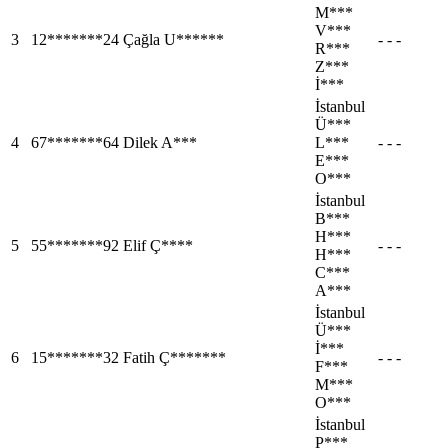
M***
V***
3
12*******24
Çağla U******
- - -
R***
Z***
İ***
İstanbul
Ü***
4
67*******64
Dilek A***
L***
- - -
E***
O***
İstanbul
B***
H***
5
55*******92
Elif Ç****
- - -
H***
C***
A***
İstanbul
Ü***
İ***
6
15*******32
Fatih Ç*******
- - -
F***
M***
O***
İstanbul
P***