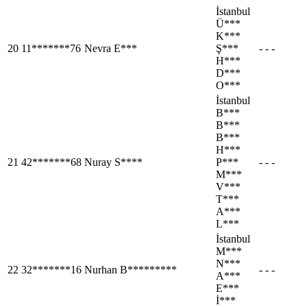
İstanbul
Ü***
K***
20
11*******76
Nevra E***
Ş***
- - -
H***
D***
O***
İstanbul
B***
B***
B***
H***
21
42*******68
Nuray S****
P***
- - -
M***
V***
T***
A***
L***
İstanbul
M***
N***
22
32*******16
Nurhan B*********
- - -
A***
E***
İ***