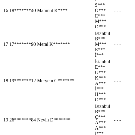
S***
16
18*******40
Mahmut K****
Ö***
- - -
E***
M***
O***
İstanbul
B***
17
17*******90
Meral K*******
M***
- - -
E***
İ***
İstanbul
E***
G***
K***
18
19*******12
Meryem C*******
- - -
A***
İ***
H***
O***
İstanbul
B***
Ç***
19
26*******84
Nevin D*******
- - -
A***
A***
İ***