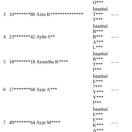
O***
İstanbul
3
10*******80
Arzu K**************
T***
- - -
T***
İstanbul
B***
4
23*******42
Aylin S**
B***
- - -
A***
L***
İstanbul
B***
5
18*******18
Aynzelha K****
- - -
T***
İ***
İstanbul
E***
7***
6
17*******68
Ayşe A***
- - -
Y***
Y***
İ***
İstanbul
E***
E***
7
49*******64
Ayşe M****
- - -
K***
A***