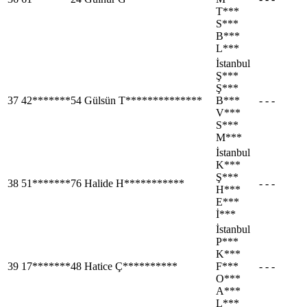
T***
S***
B***
L***
İstanbul
Ş***
Ş***
37
42*******54
Gülsün T**************
B***
- - -
V***
S***
M***
İstanbul
K***
Ş***
38
51*******76
Halide H***********
- - -
H***
E***
İ***
İstanbul
P***
K***
39
17*******48
Hatice Ç**********
F***
- - -
O***
A***
L***