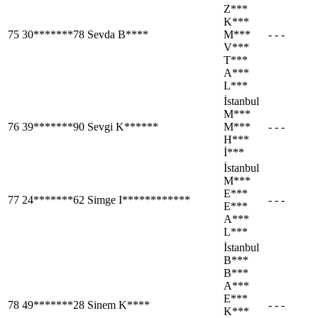
Z***
K***
75
30*******78
Sevda B****
M***
- - -
V***
T***
A***
L***
İstanbul
M***
76
39*******90
Sevgi K******
M***
- - -
H***
İ***
İstanbul
M***
E***
77
24*******62
Simge I************
- - -
E***
A***
L***
İstanbul
B***
B***
A***
E***
78
49*******28
Sinem K****
- - -
K***