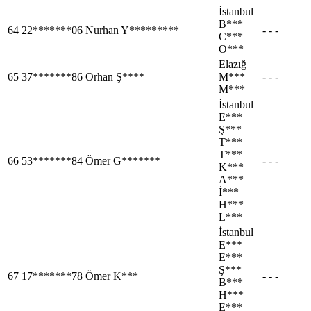
İstanbul
B***
64
22*******06
Nurhan Y*********
- - -
C***
O***
Elazığ
65
37*******86
Orhan Ş****
M***
- - -
M***
İstanbul
E***
Ş***
T***
T***
66
53*******84
Ömer G*******
- - -
K***
A***
İ***
H***
L***
İstanbul
E***
E***
Ş***
67
17*******78
Ömer K***
- - -
B***
H***
E***