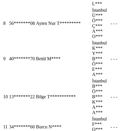
L***
İstanbul
Ü***
Ö***
8
56*******08
Ayten Nur T*********
- - -
Ç***
A***
O***
İstanbul
K***
Y***
9
40*******70
Betül M****
B***
- - -
Ö***
E***
A***
İstanbul
B***
Ö***
10
13*******22
Bilge T***********
B***
- - -
K***
A***
A***
İstanbul
F***
11
34*******60
Burcu N****
- - -
O***