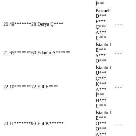
İ***
Kocaeli
D***
F***
20
49*******28
Derya Ç****
- - -
Ç***
A***
L***
İstanbul
E***
21
65*******60
Edanur A******
- - -
S***
O***
İstanbul
Ü***
Ç***
K***
22
10*******72
Elif E****
- - -
A***
İ***
H***
L***
İstanbul
E***
23
11*******90
Elif K******
Ö***
- - -
O***
A***