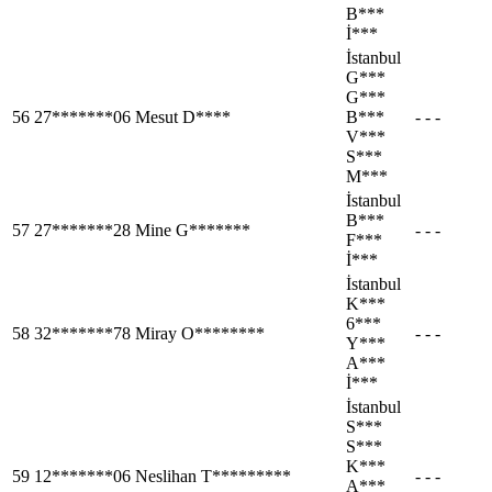
B***
İ***
İstanbul
G***
G***
56
27*******06
Mesut D****
B***
- - -
V***
S***
M***
İstanbul
B***
57
27*******28
Mine G*******
- - -
F***
İ***
İstanbul
K***
6***
58
32*******78
Miray O********
- - -
Y***
A***
İ***
İstanbul
S***
S***
K***
59
12*******06
Neslihan T*********
- - -
A***