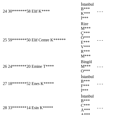
İstanbul
B***
24
30*******58
Elif K****
- - -
K***
İ***
Rize
M***
Ç***
Ö***
25
59*******50
Elif Cemre K******
- - -
E***
V***
R***
M***
Bingöl
26
24*******20
Emine T****
M***
- - -
O***
İstanbul
B***
27
18*******52
Enes K*****
- - -
F***
İ***
İstanbul
B***
C***
28
33*******14
Esin K*****
- - -
A***
A***