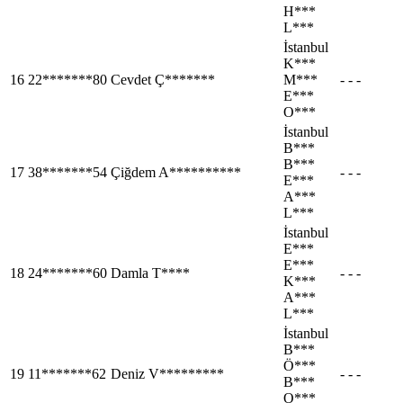
H***
L***
İstanbul
K***
16
22*******80
Cevdet Ç*******
M***
- - -
E***
O***
İstanbul
B***
B***
17
38*******54
Çiğdem A**********
- - -
E***
A***
L***
İstanbul
E***
E***
18
24*******60
Damla T****
- - -
K***
A***
L***
İstanbul
B***
Ö***
19
11*******62
Deniz V*********
- - -
B***
O***