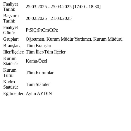
Faaliyet
25.03.2025 - 25.03.2025 [17:00 - 18:30]
Tarihi
:
Başvuru
20.02.2025 - 21.03.2025
Tarihi
:
Faaliyet
Pt
Sl
Çr
Pr
Cm
Ct
Pz
Günü
:
Gruplar
:
Öğretmen, Kurum Müdür Yardımcı, Kurum Müdürü
Branşlar
:
Tüm Branşlar
İller/İlçeler
:
Tüm İller/Tüm İlçeler
Kurum
Kamu/Özel
Statüsü
:
Kurum
Tüm Kurumlar
Türü
:
Kadro
Tüm Statüler
Statüsü
:
Eğitmenler
:
Aylin AYDIN