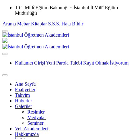
T.C. Millî Eğitim Bakanlığı :: İstanbul İl Millî Eğitim
Müdürlüğü
Arama
Mebar
Kitaplar
S.S.S.
Hata Bildir
Kullanıcı Girişi
Yeni Parola Talebi
Kayıt Olmak İstiyorum
Ana Sayfa
Faaliyetler
Takvim
Haberler
Galeriler
Resimler
Medyalar
Seminer
Veli Akademileri
Hakkımızda