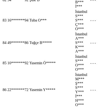
B***
İ***
İstanbul
S***
83
16*******94
Tuba O***
S***
- - -
Ç***
O***
İstanbul
A***
84
49*******86
Tuğçe B*****
S***
- - -
K***
A***
İstanbul
S***
85
10*******92
Yasemin Ö*****
- - -
O***
O***
İstanbul
M***
Ş***
S***
86
22*******72
Yasemin Y*****
- - -
Y***
İ***
H***
O***