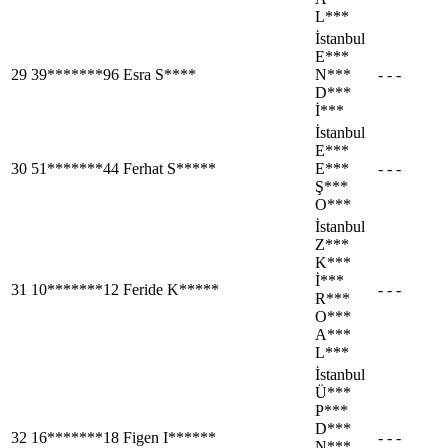
L***
İstanbul
E***
29
39*******96
Esra S****
N***
- - -
D***
İ***
İstanbul
E***
30
51*******44
Ferhat S*****
E***
- - -
Ş***
O***
İstanbul
Z***
K***
İ***
31
10*******12
Feride K*****
- - -
R***
O***
A***
L***
İstanbul
Ü***
P***
D***
32
16*******18
Figen I******
- - -
N***