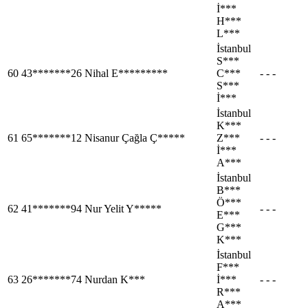
İ***
H***
L***
İstanbul
S***
60
43*******26
Nihal E*********
C***
- - -
S***
İ***
İstanbul
K***
61
65*******12
Nisanur Çağla Ç*****
Z***
- - -
İ***
A***
İstanbul
B***
Ö***
62
41*******94
Nur Yelit Y*****
- - -
E***
G***
K***
İstanbul
F***
63
26*******74
Nurdan K***
İ***
- - -
R***
A***