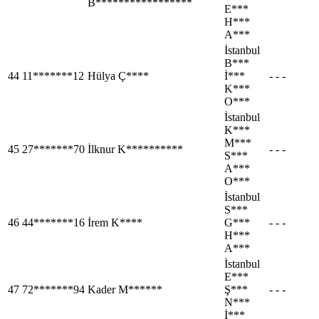
B*****************
E***
H***
A***
İstanbul
B***
44
11*******12
Hülya Ç****
İ***
- - -
K***
O***
İstanbul
K***
M***
45
27*******70
İlknur K**********
- - -
S***
A***
O***
İstanbul
S***
46
44*******16
İrem K****
G***
- - -
H***
A***
İstanbul
E***
47
72*******94
Kader M******
Ş***
- - -
N***
İ***