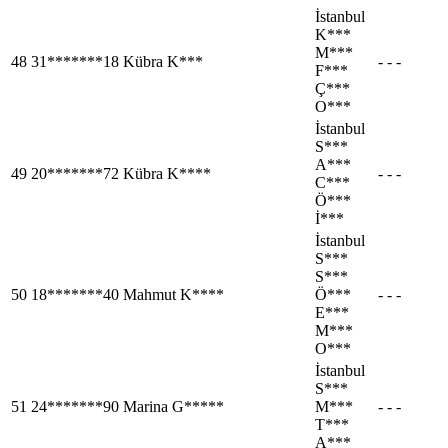
İstanbul
K***
M***
48
31*******18
Kübra K***
- - -
F***
Ç***
O***
İstanbul
S***
A***
49
20*******72
Kübra K****
- - -
C***
Ö***
İ***
İstanbul
S***
S***
50
18*******40
Mahmut K****
Ö***
- - -
E***
M***
O***
İstanbul
S***
51
24*******90
Marina G*****
M***
- - -
T***
A***