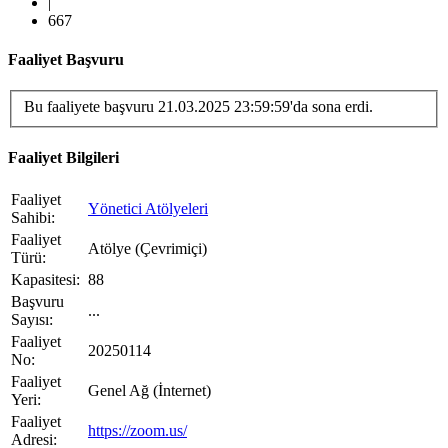
|
667
Faaliyet Başvuru
Bu faaliyete başvuru 21.03.2025 23:59:59'da sona erdi.
Faaliyet Bilgileri
Faaliyet
Yönetici Atölyeleri
Sahibi
:
Faaliyet
Atölye (Çevrimiçi)
Türü
:
Kapasitesi
:
88
Başvuru
...
Sayısı
:
Faaliyet
20250114
No
:
Faaliyet
Genel Ağ (İnternet)
Yeri
:
Faaliyet
https://zoom.us/
Adresi
: