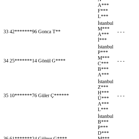
A***
F***
L***
İstanbul
M***
33
42*******96
Gonca T**
- - -
A***
İ***
İstanbul
P***
M***
34
25*******14
Gönül G****
- - -
C***
B***
A***
İstanbul
Z***
H***
35
10*******76
Güler Ç******
- - -
Ü***
A***
L***
İstanbul
B***
P***
D***
36
61*******24
Gülnur G****
M***
- - -