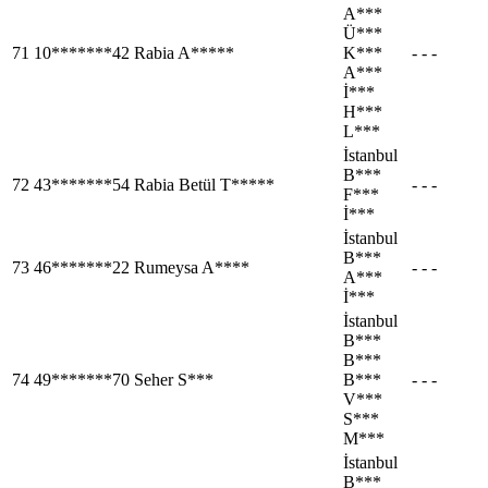
A***
Ü***
71
10*******42
Rabia A*****
K***
- - -
A***
İ***
H***
L***
İstanbul
B***
72
43*******54
Rabia Betül T*****
- - -
F***
İ***
İstanbul
B***
73
46*******22
Rumeysa A****
- - -
A***
İ***
İstanbul
B***
B***
74
49*******70
Seher S***
B***
- - -
V***
S***
M***
İstanbul
B***