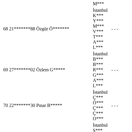
M***
İstanbul
K***
Y***
M***
68
21*******88
Özgür Ö*******
- - -
V***
T***
A***
L***
İstanbul
B***
B***
69
27*******02
Özlem G*****
R***
- - -
G***
A***
L***
İstanbul
Ç***
Ö***
70
22*******30
Pınar B*****
- - -
Ç***
Ç***
O***
İstanbul
S***