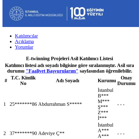
Katılımcılar
Açıklama
Yorumlar
E-twinning Projeleri Asil Katılımcı Listesi
Katılımcı listesi adı soyadı bilgisine göre sıralanmıştır. Asil sıra
durumu
"Faaliyet Başvurularım"
sayfasından öğrenilebilir.
T.C. Kimlik
Onay
#
Adı Soyadı
Kurumu
No
Durumu
İstanbul
B***
M***
1
25*******86
Abdurrahman S*****
- - -
Ş***
Z***
İ***
İstanbul
A***
2
37*******90
Adeviye Ç**
- - -
A***