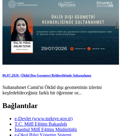
06.07.2026 | Öklid Dışı Geometri Rehberliğinde Sultanahmet
Sultanahmet Camii'ni Öklid dışı geometrinin izlerini
keşfedebileceğiniz farklı bir öğrenme or...
Bağlantılar
e-Devlet (www.turkiye.gov.tr)
T.C. Millî Eğitim Bakanlığı
İstanbul Millî Eğitim Müdürlüğü
e-Okul Bilgi Yönetim Sistemi