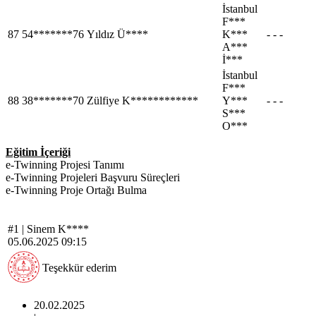
İstanbul
F***
87
54*******76
Yıldız Ü****
K***
- - -
A***
İ***
İstanbul
F***
88
38*******70
Zülfiye K************
Y***
- - -
S***
O***
Eğitim İçeriği
e-Twinning Projesi Tanımı
e-Twinning Projeleri Başvuru Süreçleri
e-Twinning Proje Ortağı Bulma
#1 |
Sinem K****
05.06.2025 09:15
Teşekkür ederim
20.02.2025