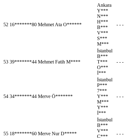
Ankara
Y***
N***
H***
52
16*******80
Mehmet Ata O******
- - -
B***
V***
S***
M***
İstanbul
B***
53
39*******44
Mehmet Fatih M****
T***
- - -
O***
İ***
İstanbul
P***
7***
54
34*******44
Merve Ö*******
Y***
- - -
M***
Y***
İ***
İstanbul
B***
V***
55
18*******60
Merve Nur D*****
- - -
C***