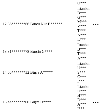
O***
İstanbul
B***
G***
M***
12
36*******66
Burcu Nur B******
- - -
V***
T***
A***
L***
İstanbul
B***
13
31*******78
Burçin G****
- - -
T***
A***
İstanbul
Ü***
14
55*******32
Büşra A*****
Ş***
- - -
Ç***
İ***
İstanbul
Ü***
H***
D***
15
44*******00
Büşra D****
- - -
A***
İ***