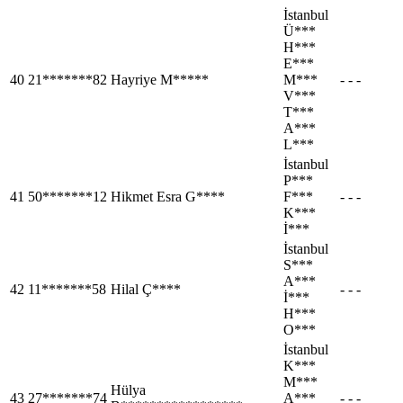
İstanbul
Ü***
H***
E***
40
21*******82
Hayriye M*****
M***
- - -
V***
T***
A***
L***
İstanbul
P***
41
50*******12
Hikmet Esra G****
F***
- - -
K***
İ***
İstanbul
S***
A***
42
11*******58
Hilal Ç****
- - -
İ***
H***
O***
İstanbul
K***
M***
Hülya
43
27*******74
A***
- - -