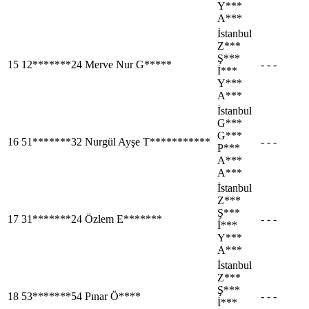
Y***
A***
İstanbul
Z***
Ş***
15
12*******24
Merve Nur G*****
- - -
İ***
Y***
A***
İstanbul
G***
G***
16
51*******32
Nurgül Ayşe T***********
- - -
P***
A***
A***
İstanbul
Z***
Ş***
17
31*******24
Özlem E*******
- - -
İ***
Y***
A***
İstanbul
Z***
Ş***
18
53*******54
Pınar Ö****
- - -
İ***