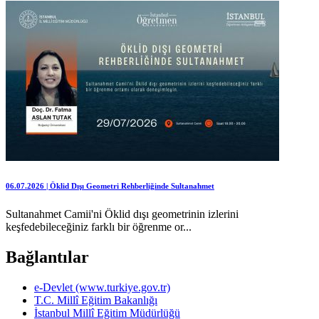
06.07.2026 | Öklid Dışı Geometri Rehberliğinde Sultanahmet
Sultanahmet Camii'ni Öklid dışı geometrinin izlerini
keşfedebileceğiniz farklı bir öğrenme or...
Bağlantılar
e-Devlet (www.turkiye.gov.tr)
T.C. Millî Eğitim Bakanlığı
İstanbul Millî Eğitim Müdürlüğü