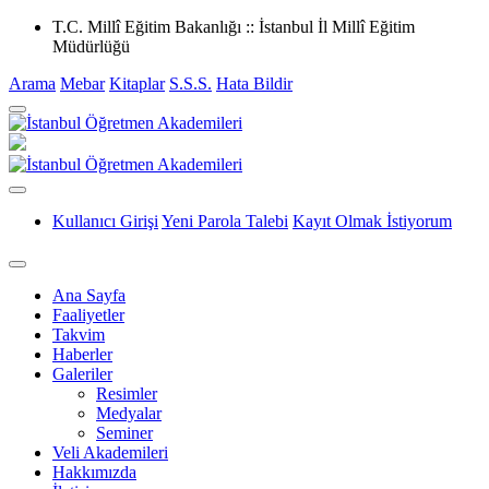
T.C. Millî Eğitim Bakanlığı :: İstanbul İl Millî Eğitim
Müdürlüğü
Arama
Mebar
Kitaplar
S.S.S.
Hata Bildir
Kullanıcı Girişi
Yeni Parola Talebi
Kayıt Olmak İstiyorum
Ana Sayfa
Faaliyetler
Takvim
Haberler
Galeriler
Resimler
Medyalar
Seminer
Veli Akademileri
Hakkımızda