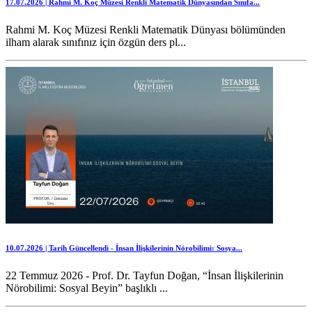
17.07.2026 | Rahmi M. Koç Müzesi Renkli Matematik Dünyasından Sınıfa...
Rahmi M. Koç Müzesi Renkli Matematik Dünyası bölümünden
ilham alarak sınıfınız için özgün ders pl...
10.07.2026 | Tarih Güncellendi - İnsan İlişkilerinin Nörobilimi: Sosya...
22 Temmuz 2026 - Prof. Dr. Tayfun Doğan, “İnsan İlişkilerinin
Nörobilimi: Sosyal Beyin” başlıklı ...