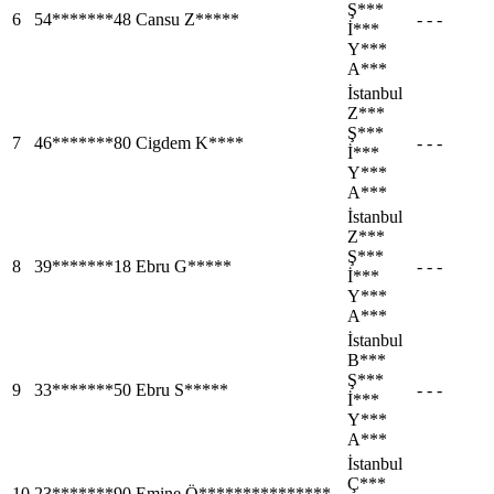
Ş***
6
54*******48
Cansu Z*****
- - -
İ***
Y***
A***
İstanbul
Z***
Ş***
7
46*******80
Cigdem K****
- - -
İ***
Y***
A***
İstanbul
Z***
Ş***
8
39*******18
Ebru G*****
- - -
İ***
Y***
A***
İstanbul
B***
Ş***
9
33*******50
Ebru S*****
- - -
İ***
Y***
A***
İstanbul
Ç***
10
23*******90
Emine Ö***************
- - -