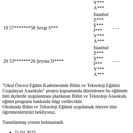
Y***
A***
İstanbul
Z***
Ş***
19
57*******58
Sevgi S***
- - -
İ***
Y***
A***
İstanbul
Z***
Ş***
20
53*******26
Şeyma D****
- - -
İ***
Y***
A***
"Okul Öncesi Eğitim Kademesinde Bilim ve Teknoloji Eğitimi
Uygulayan Anaokulu" projesi kapsamında düzenlenen bu eğitimde
tüm ilçelerde uygulanması planlanan Bilim ve Teknoloji Anaokulu
eğitim programı hakkında bilgi verilecektir.
Okulunda Bilim ve Teknoloji Eğitimi uygulamak isteyen tüm
öğretmenlerimizi bekliyoruz.
Tanımlanmış yorum bulunamadı.
21.04.2025