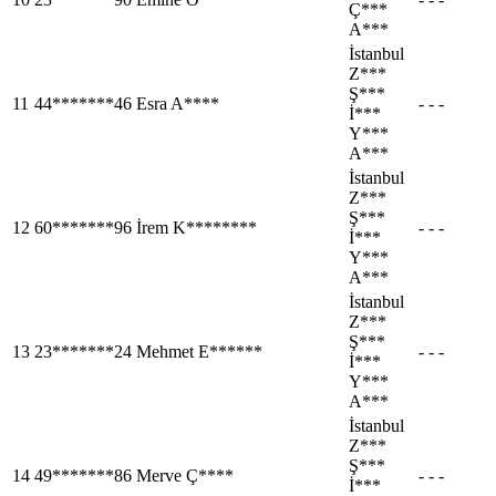
Ç***
A***
İstanbul
Z***
Ş***
11
44*******46
Esra A****
- - -
İ***
Y***
A***
İstanbul
Z***
Ş***
12
60*******96
İrem K********
- - -
İ***
Y***
A***
İstanbul
Z***
Ş***
13
23*******24
Mehmet E******
- - -
İ***
Y***
A***
İstanbul
Z***
Ş***
14
49*******86
Merve Ç****
- - -
İ***