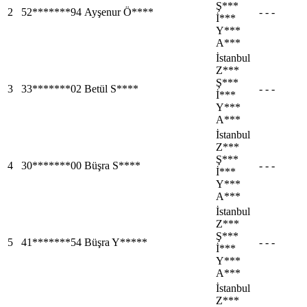
Ş***
2
52*******94
Ayşenur Ö****
- - -
İ***
Y***
A***
İstanbul
Z***
Ş***
3
33*******02
Betül S****
- - -
İ***
Y***
A***
İstanbul
Z***
Ş***
4
30*******00
Büşra S****
- - -
İ***
Y***
A***
İstanbul
Z***
Ş***
5
41*******54
Büşra Y*****
- - -
İ***
Y***
A***
İstanbul
Z***