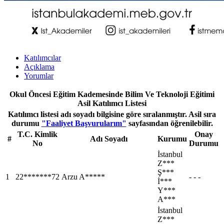
Katılımcılar
Açıklama
Yorumlar
Okul Öncesi Eğitim Kademesinde Bilim Ve Teknoloji Eğitimi
Asil Katılımcı Listesi
Katılımcı listesi adı soyadı bilgisine göre sıralanmıştır. Asil sıra
durumu
"Faaliyet Başvurularım"
sayfasından öğrenilebilir.
T.C. Kimlik
Onay
#
Adı Soyadı
Kurumu
No
Durumu
İstanbul
Z***
Ş***
1
22*******72
Arzu A*****
- - -
İ***
Y***
A***
İstanbul
Z***