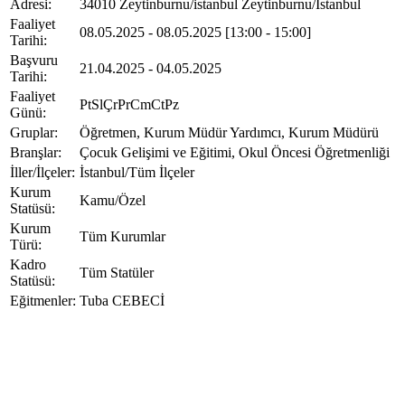
Adresi
:
34010 Zeytinburnu/istanbul Zeytinburnu/İstanbul
Faaliyet
08.05.2025 - 08.05.2025 [13:00 - 15:00]
Tarihi
:
Başvuru
21.04.2025 - 04.05.2025
Tarihi
:
Faaliyet
Pt
Sl
Çr
Pr
Cm
Ct
Pz
Günü
:
Gruplar
:
Öğretmen, Kurum Müdür Yardımcı, Kurum Müdürü
Branşlar
:
Çocuk Gelişimi ve Eğitimi, Okul Öncesi Öğretmenliği
İller/İlçeler
:
İstanbul/Tüm İlçeler
Kurum
Kamu/Özel
Statüsü
:
Kurum
Tüm Kurumlar
Türü
:
Kadro
Tüm Statüler
Statüsü
:
Eğitmenler
:
Tuba CEBECİ