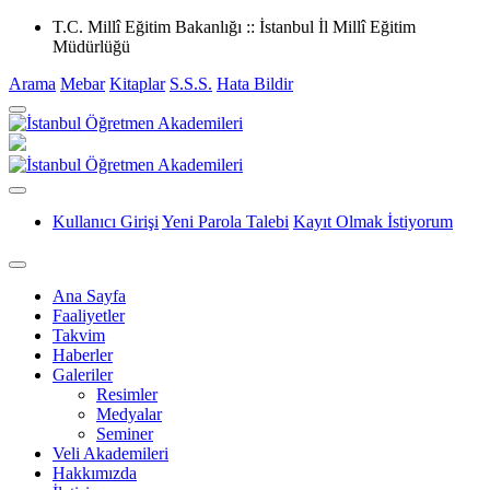
T.C. Millî Eğitim Bakanlığı :: İstanbul İl Millî Eğitim
Müdürlüğü
Arama
Mebar
Kitaplar
S.S.S.
Hata Bildir
Kullanıcı Girişi
Yeni Parola Talebi
Kayıt Olmak İstiyorum
Ana Sayfa
Faaliyetler
Takvim
Haberler
Galeriler
Resimler
Medyalar
Seminer
Veli Akademileri
Hakkımızda