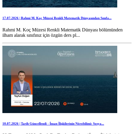
17.07.2026 | Rahmi M. Koç Müzesi Renkli Matematik Dünyasından Sınıfa...
Rahmi M. Koç Müzesi Renkli Matematik Dünyası bölümünden
ilham alarak sınıfınız için özgün ders pl...
10.07.2026 | Tarih Güncellendi - İnsan İlişkilerinin Nörobilimi: Sosya...