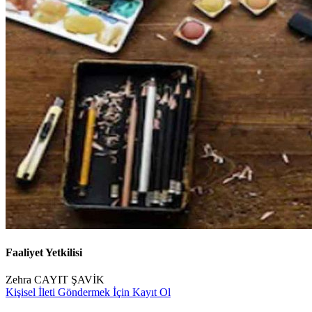
Faaliyet Yetkilisi
Zehra CAYIT ŞAVİK
Kişisel İleti Göndermek İçin Kayıt Ol