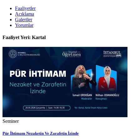
Faaliyetler
Açıklama
Galeriler
Yorumlar
Faaliyet Yeri: Kartal
Seminer
Pür İhtimam Nezaketin Ve Zarafetin İzinde