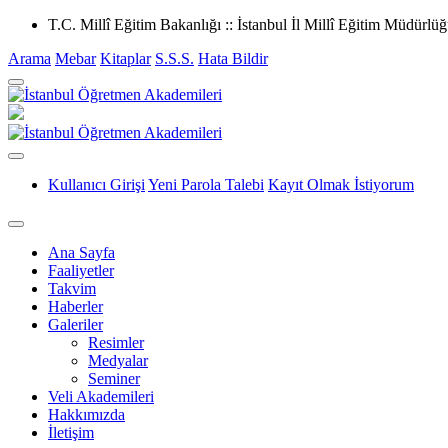
T.C. Millî Eğitim Bakanlığı :: İstanbul İl Millî Eğitim Müdürlü
Arama
Mebar
Kitaplar
S.S.S.
Hata Bildir
Kullanıcı Girişi
Yeni Parola Talebi
Kayıt Olmak İstiyorum
Ana Sayfa
Faaliyetler
Takvim
Haberler
Galeriler
Resimler
Medyalar
Seminer
Veli Akademileri
Hakkımızda
İletişim