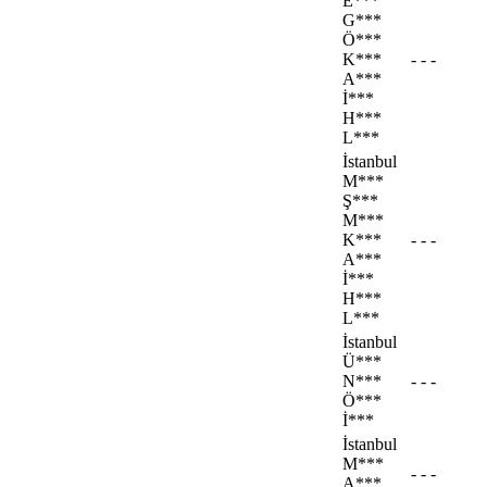
E***
G***
Ö***
K***
- - -
A***
İ***
H***
L***
İstanbul
M***
Ş***
M***
K***
- - -
A***
İ***
H***
L***
İstanbul
Ü***
N***
- - -
Ö***
İ***
İstanbul
M***
- - -
A***