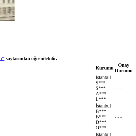
m"
sayfasından öğrenilebilir.
Onay
Kurumu
Durumu
İstanbul
S***
S***
- - -
A***
L***
İstanbul
B***
B***
- - -
D***
O***
İstanbul