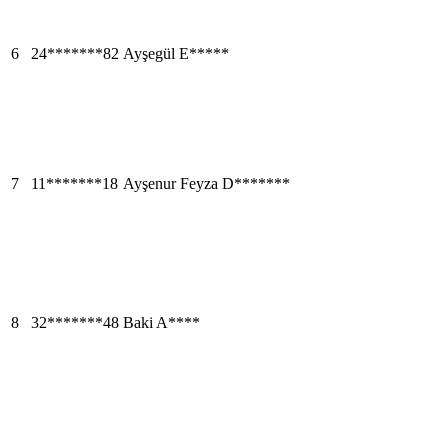
6
24*******82
Ayşegül E*****
7
11*******18
Ayşenur Feyza D*******
8
32*******48
Baki A****