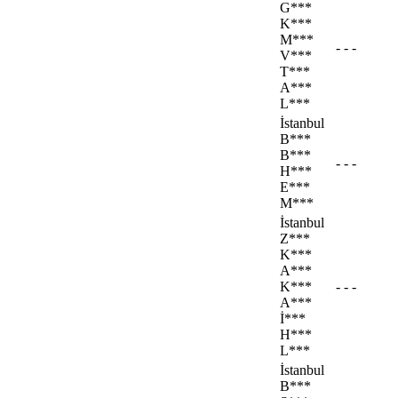
G***
K***
M***
- - -
V***
T***
A***
L***
İstanbul
B***
B***
- - -
H***
E***
M***
İstanbul
Z***
K***
A***
K***
- - -
A***
İ***
H***
L***
İstanbul
B***