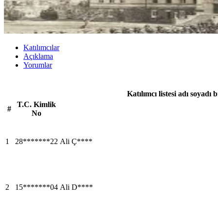
Katılımcılar
Açıklama
Yorumlar
Katılımcı listesi adı soyadı 
T.C. Kimlik
#
No
1
28*******22
Ali Ç****
2
15*******04
Ali D****