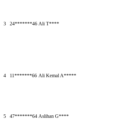
3
24*******46
Ali T****
4
11*******66
Ali Kemal A*****
5
47*******64
Aslihan G****