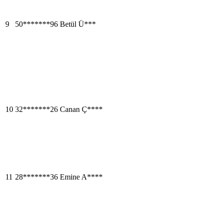
9
50*******96
Betül Ü***
10
32*******26
Canan Ç****
11
28*******36
Emine A****