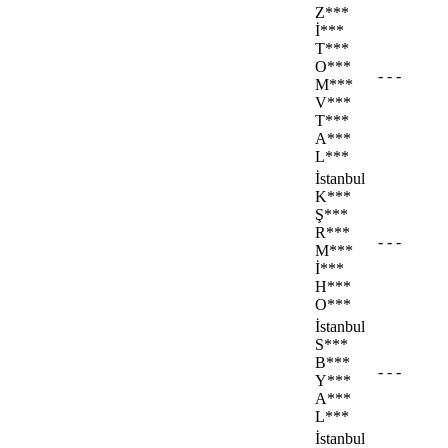
Z***
İ***
T***
O***
- - -
M***
V***
T***
A***
L***
İstanbul
K***
Ş***
R***
- - -
M***
İ***
H***
O***
İstanbul
S***
B***
- - -
Y***
A***
L***
İstanbul