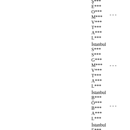
Ş***
E***
O***
- - -
M***
V***
T***
A***
L***
İstanbul
S***
S***
G***
M***
- - -
V***
T***
A***
L***
İstanbul
B***
Ö***
- - -
B***
A***
L***
İstanbul