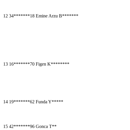
12
34*******18
Emine Arzu B*******
13
16*******70
Figen K********
14
19*******62
Funda Y*****
15
42*******96
Gonca T**