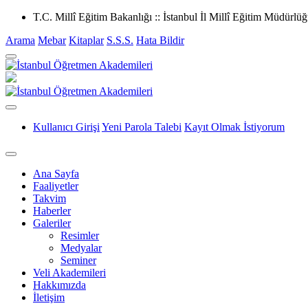
T.C. Millî Eğitim Bakanlığı :: İstanbul İl Millî Eğitim Müdürlü
Arama
Mebar
Kitaplar
S.S.S.
Hata Bildir
Kullanıcı Girişi
Yeni Parola Talebi
Kayıt Olmak İstiyorum
Ana Sayfa
Faaliyetler
Takvim
Haberler
Galeriler
Resimler
Medyalar
Seminer
Veli Akademileri
Hakkımızda
İletişim