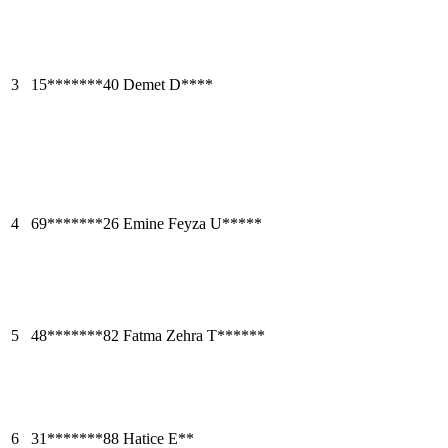
3
15*******40
Demet D****
4
69*******26
Emine Feyza U*****
5
48*******82
Fatma Zehra T******
6
31*******88
Hatice E**