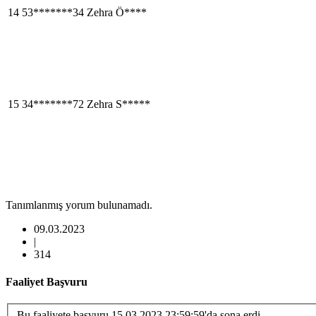
14
53*******34
Zehra Ö****
15
34*******72
Zehra S*****
Tanımlanmış yorum bulunamadı.
09.03.2023
|
314
Faaliyet Başvuru
Bu faaliyete başvuru 15.03.2023 23:59:59'da sona erdi.