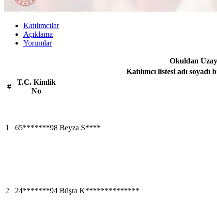
Katılımcılar
Açıklama
Yorumlar
Okuldan Uzaya
Katılımcı listesi adı soyadı 
T.C. Kimlik
#
No
1
65*******98
Beyza S****
2
24*******94
Büşra K**************