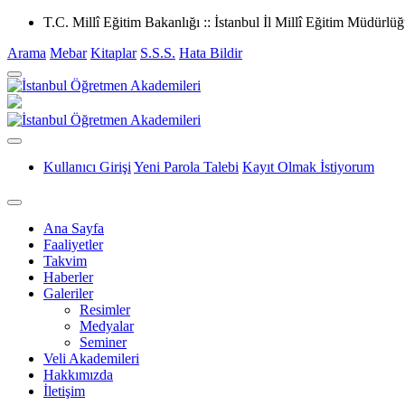
T.C. Millî Eğitim Bakanlığı :: İstanbul İl Millî Eğitim Müdürlü
Arama
Mebar
Kitaplar
S.S.S.
Hata Bildir
Kullanıcı Girişi
Yeni Parola Talebi
Kayıt Olmak İstiyorum
Ana Sayfa
Faaliyetler
Takvim
Haberler
Galeriler
Resimler
Medyalar
Seminer
Veli Akademileri
Hakkımızda
İletişim