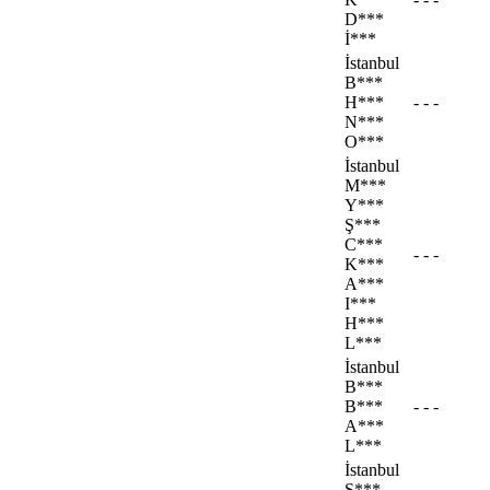
D***
İ***
İstanbul
B***
H***
- - -
N***
O***
İstanbul
M***
Y***
Ş***
C***
- - -
K***
A***
I***
H***
L***
İstanbul
B***
B***
- - -
A***
L***
İstanbul
S***