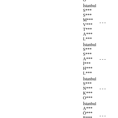
İstanbul
S***
S***
M***
- - -
V***
T***
A***
L***
İstanbul
S***
S***
A***
- - -
İ***
H***
L***
İstanbul
S***
N***
- - -
K***
O***
İstanbul
A***
Ö***
- - -
B***