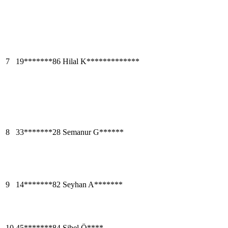
7
19*******86
Hilal K*************
8
33*******28
Semanur G******
9
14*******82
Seyhan A*******
10
45*******84
Sibel Ö****