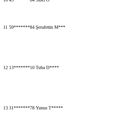
11
59*******84
Şerafettin M***
12
13*******10
Tuba D****
13
31*******78
Yunus T*****