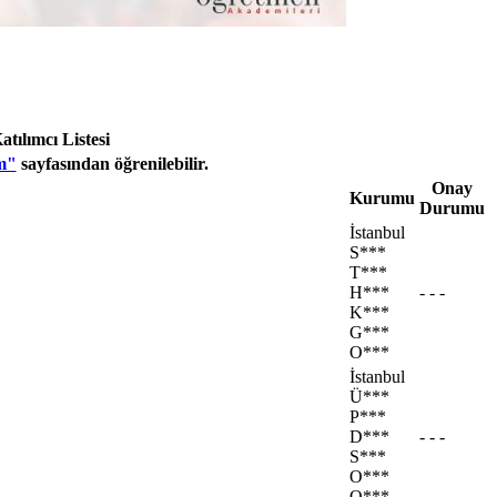
ılımcı Listesi
m"
sayfasından öğrenilebilir.
Onay
Kurumu
Durumu
İstanbul
S***
T***
H***
- - -
K***
G***
O***
İstanbul
Ü***
P***
D***
- - -
S***
O***
O***