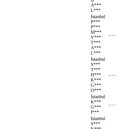
A***
L***
İstanbul
P***
P***
M***
- - -
V***
T***
A***
L***
İstanbul
S***
T***
H***
- - -
K***
G***
O***
İstanbul
K***
- - -
G***
İ***
İstanbul
S***
K***
- - -