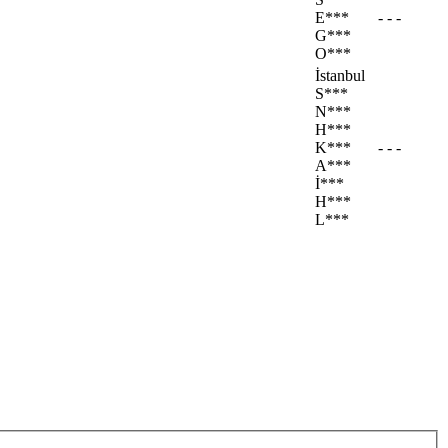
E***
- - -
G***
O***
İstanbul
S***
N***
H***
K***
- - -
A***
İ***
H***
L***