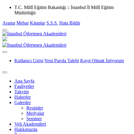
T.C. Millî Eğitim Bakanlığı :: İstanbul İl Millî Eğitim
Müdürlüğü
Arama
Mebar
Kitaplar
S.S.S.
Hata Bildir
Kullanıcı Girişi
Yeni Parola Talebi
Kayıt Olmak İstiyorum
Ana Sayfa
Faaliyetler
Takvim
Haberler
Galeriler
Resimler
Medyalar
Seminer
Veli Akademileri
Hakkımızda