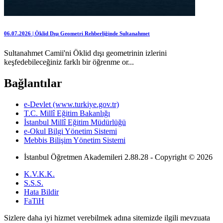
06.07.2026 | Öklid Dışı Geometri Rehberliğinde Sultanahmet
Sultanahmet Camii'ni Öklid dışı geometrinin izlerini
keşfedebileceğiniz farklı bir öğrenme or...
Bağlantılar
e-Devlet (www.turkiye.gov.tr)
T.C. Millî Eğitim Bakanlığı
İstanbul Millî Eğitim Müdürlüğü
e-Okul Bilgi Yönetim Sistemi
Mebbis Bilişim Yönetim Sistemi
İstanbul Öğretmen Akademileri 2.88.28 - Copyright © 2026
K.V.K.K.
S.S.S.
Hata Bildir
FaTiH
Sizlere daha iyi hizmet verebilmek adına sitemizde ilgili mevzuata